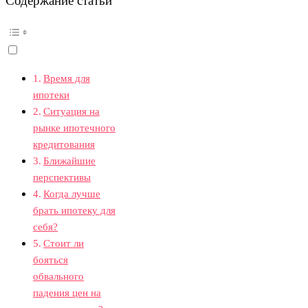
Содержание статьи
Время для
ипотеки
Ситуация на
рынке ипотечного
кредитования
Ближайшие
перспективы
Когда лучше
брать ипотеку для
себя?
Стоит ли
бояться
обвального
падения цен на